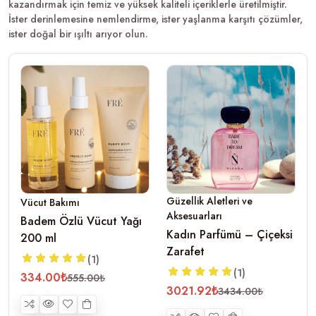
kazandırmak için temiz ve yüksek kaliteli içeriklerle üretilmiştir.
İster derinlemesine nemlendirme, ister yaşlanma karşıtı çözümler,
ister doğal bir ışıltı arıyor olun.
Güzellik Aletleri ve
Vücut Bakımı
Aksesuarları
Badem Özlü Vücut Yağı
Kadın Parfümü – Çiçeksi
200 ml
Zarafet
(1)
(1)
334.00₺
555.00₺
3021.92₺
3434.00₺