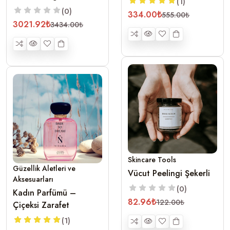
(1)
(0)
334.00₺
555.00₺
3021.92₺
3434.00₺
Skincare Tools
Güzellik Aletleri ve
Vücut Peelingi Şekerli
Aksesuarları
(0)
Kadın Parfümü –
82.96₺
122.00₺
Çiçeksi Zarafet
(1)