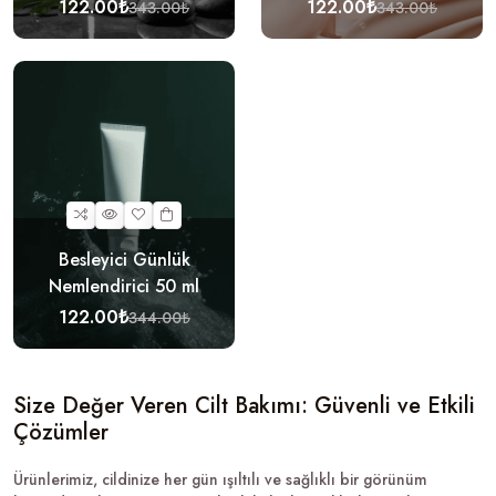
122.00₺
122.00₺
343.00₺
343.00₺
Besleyici Günlük
Nemlendirici 50 ml
122.00₺
344.00₺
Size Değer Veren Cilt Bakımı: Güvenli ve Etkili
Çözümler
Ürünlerimiz, cildinize her gün ışıltılı ve sağlıklı bir görünüm