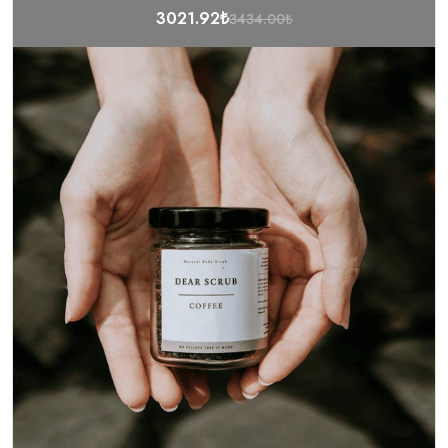
3021.92₺
3434.00₺