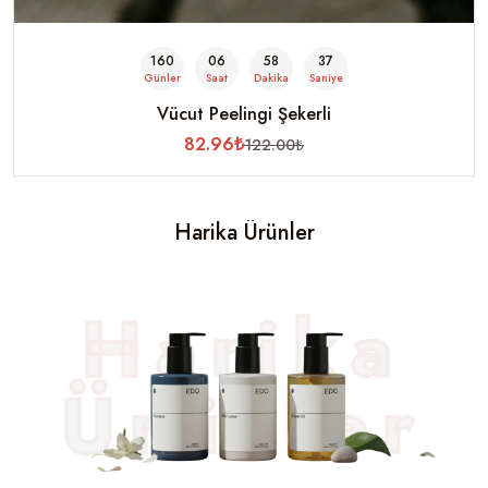
160
06
58
35
Günler
Saat
Dakika
Saniye
Vücut Peelingi Şekerli
82.96₺
122.00₺
Harika Ürünler
Harika
Ürünler