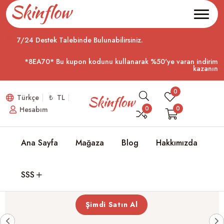
7/24 Destek Talebinde Bulunabilirsiniz.
*8EA70* Bu kupon kodunu kullanarak %50'ye varan indirim
kazanın
0
Türkçe
₺ TL
0
0
Hesabım
Her Gün Cildinizde Kendinize
Ana Sayfa
Mağaza
Blog
Hakkımızda
Güvenin
SSS
Cilt bakımının etkili ve besleyici olması gerektiğine inanıyoruz.
Şimdi Satın Al