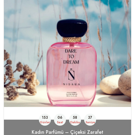
153
06
58
35
Günler
Saat
Dakika
Saniye
Kadın Parfümü – Çiçeksi Zarafet