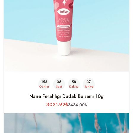
153
06
58
35
Günler
Saat
Dakika
Saniye
Nane Ferahlığı Dudak Balsamı 10g
3021.92₺
3434.00₺