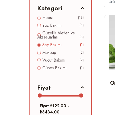
Kategori
Hepsi
(13)
Yüz Bakımı
(4)
Güzellik Aletleri ve
Aksesuarları
(3)
Saç Bakımı
(1)
Makeup
(2)
Vücut Bakımı
(2)
Güneş Bakımı
(1)
On
Fiyat
Fiyat
₺122.00 -
₺3434.00