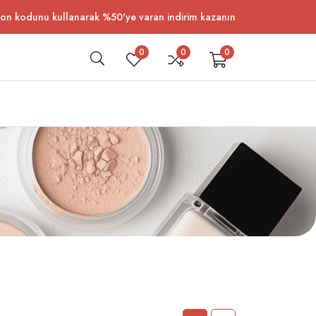
n kodunu kullanarak %50'ye varan indirim kazanın
0
0
0