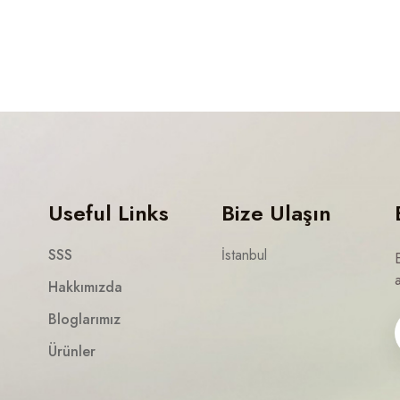
Useful Links
Bize Ulaşın
SSS
İstanbul
a
Hakkımızda
Bloglarımız
Ürünler