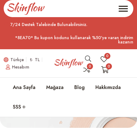
7/24 Destek Talebinde Bulunabilirsiniz.
*8EA70* Bu kupon kodunu kullanarak %50'ye varan indirim
kazanın
0
Türkçe
₺ TL
0
0
Hesabım
Ana Sayfa
Mağaza
Blog
Hakkımızda
Mağazam
Ana Sayfa
Mağazam
SSS